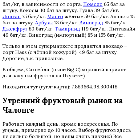
бат/кг, в зависимости от сорта.
Помело
65 бат за
штуку. Кокосы 30 бат за штуку. Гуава 39 бат/кг.
Лонган
75 бат/кг.
Манго
жёлтые 59 бат/кг. Анансы 15
бат за штуку.
Арбузы
13 бат/кг.
Виноград
85 бат/кг.
Джекфрут
89 бат/кг.
Тамаринд
119 бат/кг. Питтахайя
49 бат/кг. Виноград (импортный) 85 и 155 бат/кг.
Только в этом супермаркете продаются авокадо –
сорт Hass (с чёрной кожурой), 49 бат за штуку.
Дорогие, т.к. привозные.
В общем, Carrefour (ныне Big C) хороший вариант
для закупки фруктов на Пхукете:)
Находится тут (гугл-карта): 7.889664,98.300418.
Утренний фруктовый рынок на
Чалонге
Работает каждый день, кроме воскресенья.
По
утрам
, примерно до 10 часов. Выбор фруктов здесь
не сильно большой, но цены очень низкие:) Все