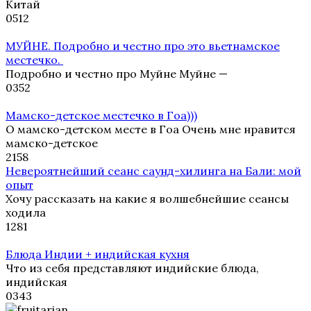
Китай
0
512
МУЙНЕ. Подробно и честно про это вьетнамское
местечко.
Подробно и честно про Муйне Муйне —
0
352
Мамско-детское местечко в Гоа)))
О мамско-детском месте в Гоа Очень мне нравится
мамско-детское
2
158
Невероятнейший сеанс саунд-хилинга на Бали: мой
опыт
Хочу рассказать на какие я волшебнейшие сеансы
ходила
1
281
Блюда Индии + индийская кухня
Что из себя представляют индийские блюда,
индийская
0
343