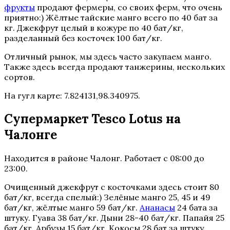
фрукты
продают фермеры, со своих ферм, что очень
приятно:) Жёлтые тайские манго всего по 40 бат за
кг. Джекфрут целый в кожуре по 40 бат/кг,
разделанный без косточек 100 бат/кг.
Отличный рынок, мы здесь часто закупаем манго.
Также здесь всегда продают танжерины, нескольких
сортов.
На гугл карте: 7.824131,98.340975.
Супермаркет Tesco Lotus на
Чалонге
Находится в районе Чалонг. Работает с 08:00 до
23:00.
Очищенный джекфрут с косточками здесь стоит 80
бат/кг, всегда спелый:) Зелёные манго 25, 45 и 49
бат/кг, жёлтые манго 59 бат/кг.
Ананасы
24 бата за
штуку. Гуава 38 бат/кг. Дыни 28-40 бат/кг. Папайя 25
бат/кг. Арбузы 15 бат/кг. Кокосы 28 бат за штуку.