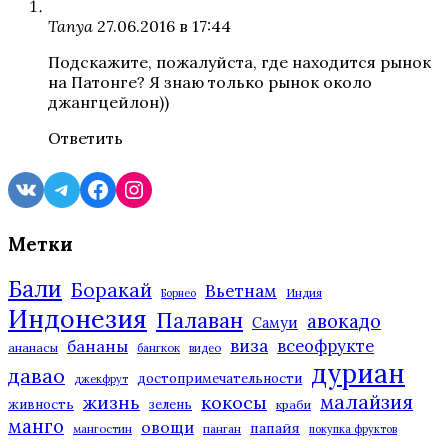
Tanya
27.06.2016 в 17:44
Подскажите, пожалуйста, где находится рынок
на Патонге? Я знаю только рынок около
джангцейлон))
Ответить
VK
Telegram
Facebook
Instagram
Метки
Бали
Боракай
Вьетнам
Индия
Борнео
Индонезия
Палаван
авокадо
Самуи
виза
всеофрукте
бананы
ананасы
бангкок
видео
дуриан
давао
достопримечательности
джекфрут
малайзия
жизнь
кокосы
живность
зелень
краби
манго
овощи
папайя
мангостин
панган
покупка фруктов