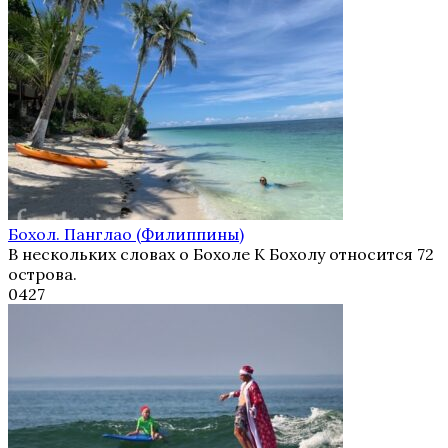
Бохол. Панглао (Филиппины)
В нескольких словах о Бохоле К Бохолу относится 72
острова.
0
427