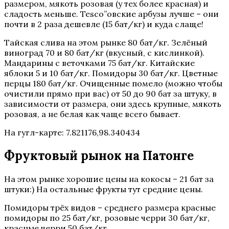
размером, мякоть розовая (у тех более красная) и
сладость меньше. Tesco”овские арбузы лучше – они
почти в 2 раза дешевле (15 бат/кг) и куда слаще!
Тайская слива на этом рынке 80 бат/кг. Зелёный
виноград 70 и 80 бат/кг (вкусный, с кислинкой).
Мандарины с веточками 75 бат/кг. Китайские
яблоки 5 и 10 бат/кг. Помидоры 30 бат/кг. Цветные
перцы 180 бат/кг. Очищенные помело (можно чтобы
очистили прямо при вас) от 50 до 90 бат за штуку, в
зависимости от размера, они здесь крупные, мякоть
розовая, а не белая как чаще всего бывает.
На гугл-карте: 7.821176,98.340434
Фруктовый рынок на Патонге
На этом рынке хорошие цены на кокосы – 21 бат за
штуки:) На остальные фрукты тут средние цены.
Помидоры трёх видов – среднего размера красные
помидоры по 25 бат/кг, розовые черри 30 бат/кг,
красные черри 50 бат/кг.