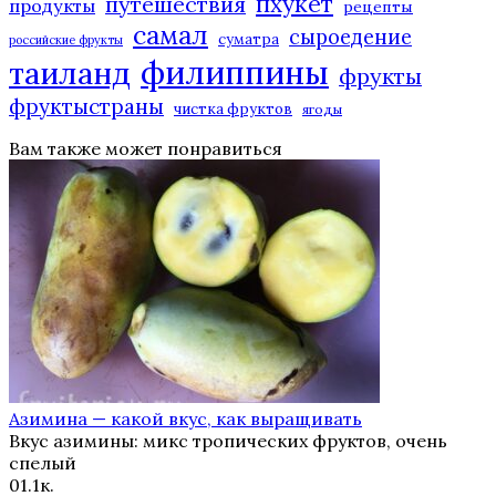
пхукет
путешествия
продукты
рецепты
самал
сыроедение
суматра
российские фрукты
филиппины
таиланд
фрукты
фруктыстраны
чистка фруктов
ягоды
Вам также может понравиться
Азимина — какой вкус, как выращивать
Вкус азимины: микс тропических фруктов, очень
спелый
0
1.1к.