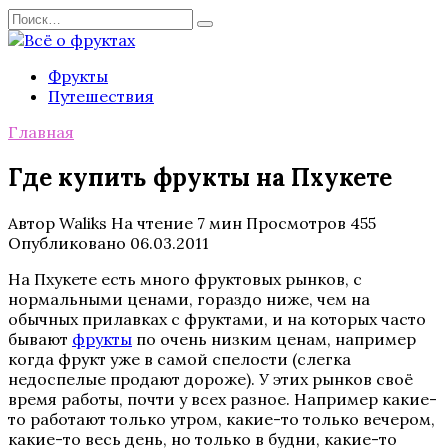
Перейти
Search
к
for:
содержанию
Фрукты
Путешествия
Главная
Где купить фрукты на Пхукете
Автор
Waliks
На чтение
7 мин
Просмотров
455
Опубликовано
06.03.2011
На Пхукете есть много фруктовых рынков, с
нормальными ценами, гораздо ниже, чем на
обычных прилавках с фруктами, и на которых часто
бывают
фрукты
по очень низким ценам, например
когда фрукт уже в самой спелости (слегка
недоспелые продают дороже). У этих рынков своё
время работы, почти у всех разное. Например какие-
то работают только утром, какие-то только вечером,
какие-то весь день, но только в будни, какие-то