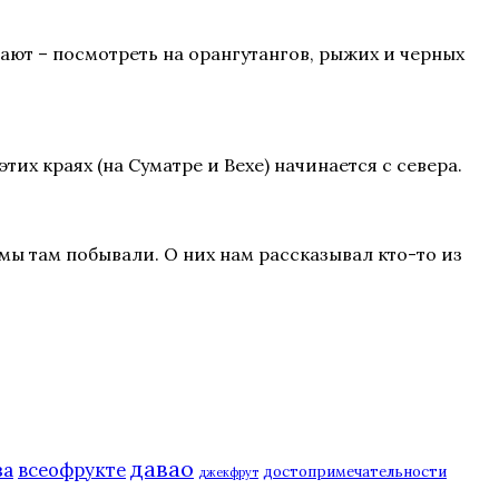
ают – посмотреть на орангутангов, рыжих и черных
тих краях (на Суматре и Вехе) начинается с севера.
ы там побывали. О них нам рассказывал кто-то из
давао
за
всеофрукте
достопримечательности
джекфрут