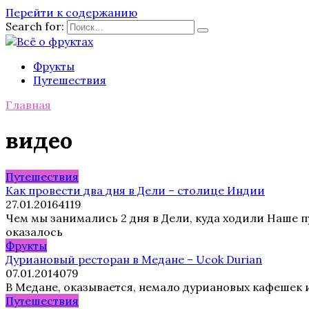
Перейти к содержанию
Search for:
Фрукты
Путешествия
Главная
видео
Путешествия
Как провести два дня в Дели – столице Индии
27.01.2016
4
119
Чем мы занимались 2 дня в Дели, куда ходили Наше п
оказалось
Фрукты
Дуриановый ресторан в Медане – Ucok Durian
07.01.2014
0
79
В Медане, оказывается, немало дуриановых кафешек и 
Путешествия