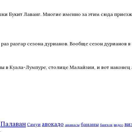
шки Букит Лаванг. Многие именно за этим сюда приезж
 раз разгар сезона дурианов. Вообще сезон дурианов в э
 в Куала-Лумпуре, столице Малайзии, и вот наконец м
Палаван
авокадо
ви
бананы
Самуи
ананасы
бангкок
видео