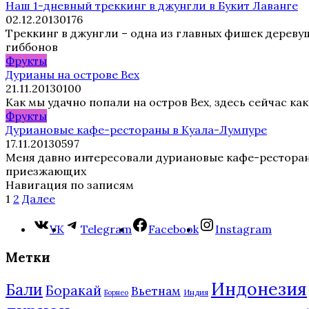
Наш 1-дневный треккинг в джунгли в Букит Лаванге
02.12.2013
0
176
Треккинг в джунгли – одна из главных фишек дереву
гиббонов
Фрукты
Дурианы на острове Вех
21.11.2013
0
100
Как мы удачно попали на остров Вех, здесь сейчас как
Фрукты
Дуриановые кафе-рестораны в Куала-Лумпуре
17.11.2013
0
597
Меня давно интересовали дуриановые кафе-рестораны
приезжающих
Навигация по записям
1
2
Далее
VK
Telegram
Facebook
Instagram
Метки
Индонезия
Бали
Боракай
Вьетнам
Индия
Борнео