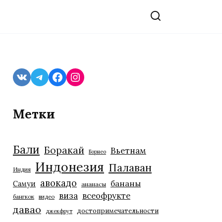
VK
Telegram
Facebook
Instagram
Метки
Бали
Боракай
Вьетнам
Борнео
Индонезия
Палаван
Индия
авокадо
бананы
Самуи
ананасы
виза
всеофрукте
бангкок
видео
давао
достопримечательности
джекфрут