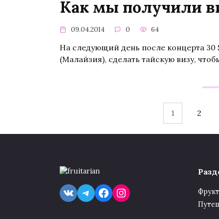
Как мы получили ви
09.04.2014
0
64
На следующий день после концерта 30 
(Малайзия), сделать тайскую визу, что
Навигация
1
2
по
записям
Разд
VK
Telegram
Facebook
Instagram
Фрук
Путе