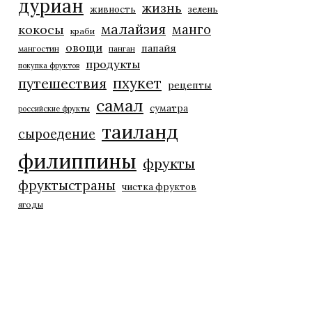
дуриан
жизнь
живность
зелень
малайзия
манго
кокосы
краби
овощи
папайя
мангостин
панган
продукты
покупка фруктов
пхукет
путешествия
рецепты
самал
суматра
российские фрукты
таиланд
сыроедение
филиппины
фрукты
фруктыстраны
чистка фруктов
ягоды