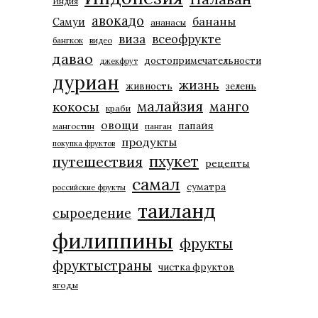
Индия
авокадо
бананы
Самуи
ананасы
виза
всеофрукте
бангкок
видео
давао
достопримечательности
джекфрут
дуриан
жизнь
живность
зелень
малайзия
манго
кокосы
краби
овощи
папайя
мангостин
панган
продукты
покупка фруктов
пхукет
путешествия
рецепты
самал
суматра
российские фрукты
таиланд
сыроедение
филиппины
фрукты
фруктыстраны
чистка фруктов
ягоды