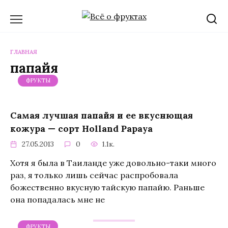
Перейти
к
содержанию
ГЛАВНАЯ
папайя
ФРУКТЫ
Самая лучшая папайя и ее вкуснющая
кожура — сорт Holland Papaya
27.05.2013
0
1.1к.
Хотя я была в Таиланде уже довольно-таки много
раз, я только лишь сейчас распробовала
божественно вкусную тайскую папайю. Раньше
она попадалась мне не
ФРУКТЫ