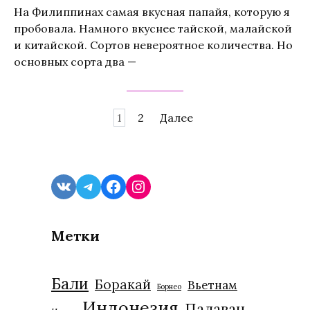
На Филиппинах самая вкусная папайя, которую я
пробовала. Намного вкуснее тайской, малайской
и китайской. Сортов невероятное количества. Но
основных сорта два —
Навигация
1
2
Далее
по
записям
VK
Telegram
Facebook
Instagram
Метки
Бали
Боракай
Вьетнам
Борнео
Индонезия
Палаван