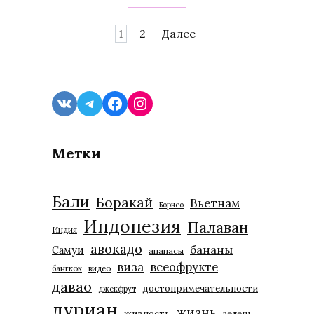
Навигация
1
2
Далее
по
записям
VK
Telegram
Facebook
Instagram
Метки
Бали
Боракай
Вьетнам
Борнео
Индонезия
Палаван
Индия
авокадо
бананы
Самуи
ананасы
виза
всеофрукте
бангкок
видео
давао
достопримечательности
джекфрут
дуриан
жизнь
живность
зелень