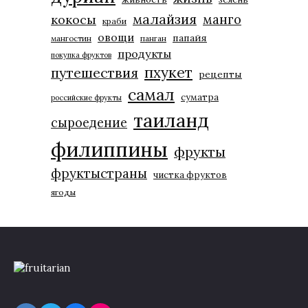
малайзия
манго
кокосы
краби
овощи
папайя
мангостин
панган
продукты
покупка фруктов
пхукет
путешествия
рецепты
самал
суматра
российские фрукты
таиланд
сыроедение
филиппины
фрукты
фруктыстраны
чистка фруктов
ягоды