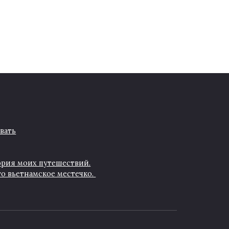
вать
тория моих путешествий.
о вьетнамское местечко.