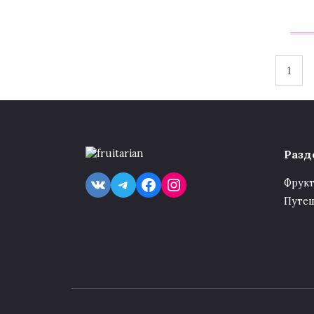
Навигация
1
по
записям
Разд
VK
Telegram
Facebook
Instagram
Фрук
Путе