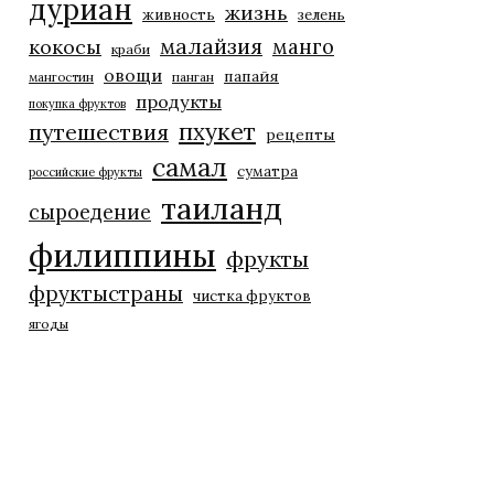
дуриан
жизнь
живность
зелень
малайзия
манго
кокосы
краби
овощи
папайя
мангостин
панган
продукты
покупка фруктов
пхукет
путешествия
рецепты
самал
суматра
российские фрукты
таиланд
сыроедение
филиппины
фрукты
фруктыстраны
чистка фруктов
ягоды