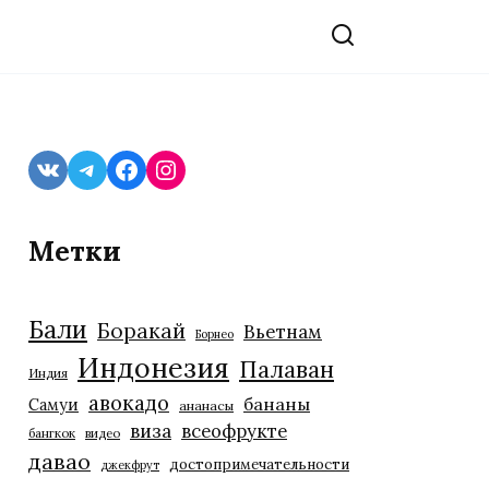
VK
Telegram
Facebook
Instagram
Метки
Бали
Боракай
Вьетнам
Борнео
Индонезия
Палаван
Индия
авокадо
бананы
Самуи
ананасы
виза
всеофрукте
бангкок
видео
давао
достопримечательности
джекфрут