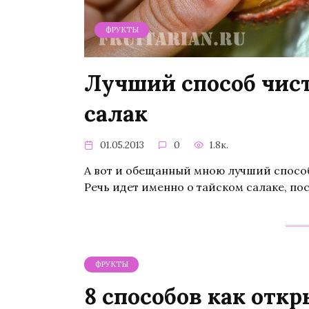
ФРУКТЫ
Лучший способ чис
салак
01.05.2013
0
1.8к.
А вот и обещанный мною лучший способ
Речь идет именно о тайском салаке, п
ФРУКТЫ
8 способов как откр