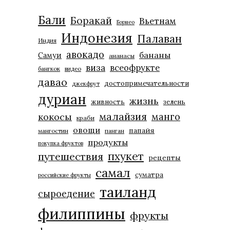
Бали
Боракай
Вьетнам
Борнео
Индонезия
Палаван
Индия
авокадо
бананы
Самуи
ананасы
виза
всеофрукте
бангкок
видео
давао
достопримечательности
джекфрут
дуриан
жизнь
живность
зелень
малайзия
манго
кокосы
краби
овощи
папайя
мангостин
панган
продукты
покупка фруктов
пхукет
путешествия
рецепты
самал
суматра
российские фрукты
таиланд
сыроедение
филиппины
фрукты