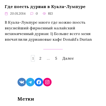
Где поесть дуриан в Куала-Лумпуре
20.01.2014
0
813
В Куала-Лумпуре много где можно поесть
вкуснейший фирменный малайский
нехимиченный дуриан: 1) Больше всего меня
впечатлили дуриановые кафе Donald’s Durian
Навигация
1
2
…
5
Далее
по
записям
VK
Telegram
Facebook
Instagram
Метки