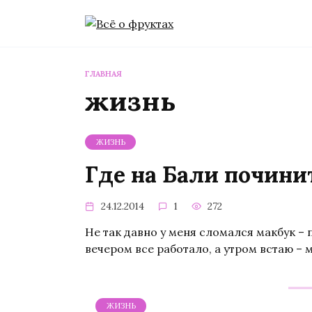
Перейти
к
содержанию
ГЛАВНАЯ
жизнь
ЖИЗНЬ
Где на Бали почини
24.12.2014
1
272
Не так давно у меня сломался макбук – 
вечером все работало, а утром встаю – 
ЖИЗНЬ