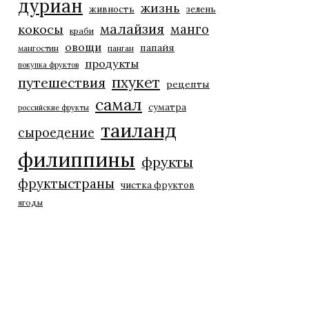
дуриан
жизнь
живность
зелень
малайзия
манго
кокосы
краби
овощи
папайя
мангостин
панган
продукты
покупка фруктов
пхукет
путешествия
рецепты
самал
суматра
российские фрукты
таиланд
сыроедение
филиппины
фрукты
фруктыстраны
чистка фруктов
ягоды