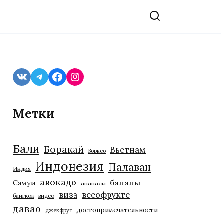
VK
Telegram
Facebook
Instagram
Метки
Бали
Боракай
Вьетнам
Борнео
Индонезия
Палаван
Индия
авокадо
бананы
Самуи
ананасы
виза
всеофрукте
бангкок
видео
давао
достопримечательности
джекфрут