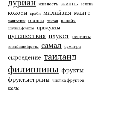
дуриан
жизнь
живность
зелень
малайзия
манго
кокосы
краби
овощи
папайя
мангостин
панган
продукты
покупка фруктов
пхукет
путешествия
рецепты
самал
суматра
российские фрукты
таиланд
сыроедение
филиппины
фрукты
фруктыстраны
чистка фруктов
ягоды