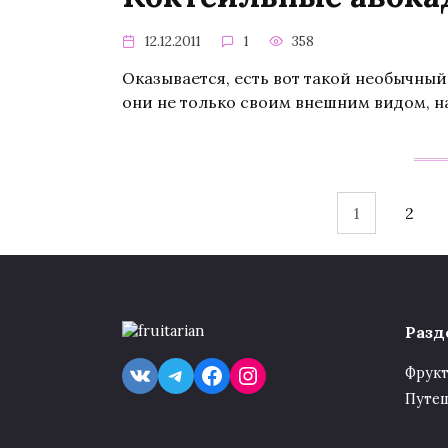
12.12.2011
1
358
Оказывается, есть вот такой необычны
они не только своим внешним видом, 
Навигация
1
2
по
записям
Разд
VK
Telegram
Facebook
Instagram
Фрук
Путе