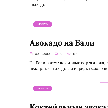
авокадо.
ФРУКТЫ
Авокадо на Бали
02.12.2012
0
158
На Бали растут нежирные сорта авокад
нежирных авокадо, но изредка моэно в
ФРУКТЫ
Коктейльные авока