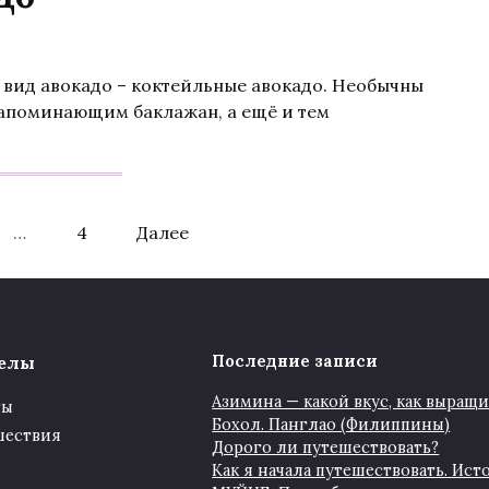
й вид авокадо – коктейльные авокадо. Необычны
напоминающим баклажан, а ещё и тем
…
4
Далее
елы
Последние записи
Азимина — какой вкус, как выращи
ты
Бохол. Панглао (Филиппины)
шествия
Дорого ли путешествовать?
Как я начала путешествовать. Ис