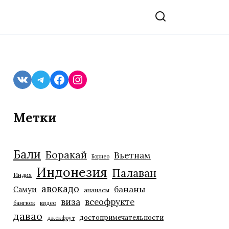
VK
Telegram
Facebook
Instagram
Метки
Бали
Боракай
Вьетнам
Борнео
Индонезия
Палаван
Индия
авокадо
бананы
Самуи
ананасы
виза
всеофрукте
бангкок
видео
давао
достопримечательности
джекфрут