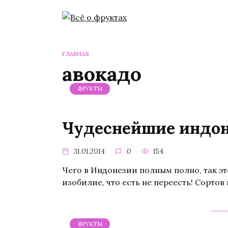
Перейти
к
содержанию
ГЛАВНАЯ
авокадо
ФРУКТЫ
Чудеснейшие индон
31.01.2014
0
154
Чего в Индонезии полным полно, так эт
изобилие, что есть не переесть! Сорто
ФРУКТЫ