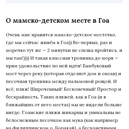
О мамско-детском месте в Гоа
Очень мне нравится мамско-детское местечко,
где мы сейчас живём в Гоа)) Во-первых, раз и
моречко тут же — 2 минутки не спеша пройтись, и
мы там!)))) И такая классная тропинка до моря —
прям удовольствие по ней идти! Бамбуковый
мост через реку (которая отделяет дом и океан) и
песочная тропинка между пальмовой рощей. И
всё, пляж! Широченный! Бесконечный! Простор и
бескрайность. Таких пляжей, как в Гоа (и в
ближайших от него местах) мы не видели больше
нигде. Гоанские пляжи шикарны и уникальны не
белоснежным песочком как мука (как например
на филиппинском о. Боракай), а бесконечными