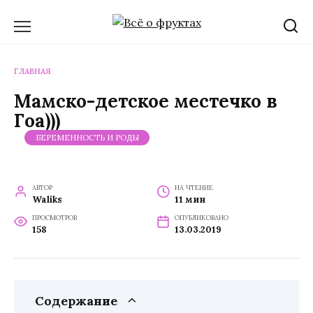
Перейти
к
содержанию
ГЛАВНАЯ
Мамско-детское местечко в
Гоа)))
БЕРЕМЕННОСТЬ И РОДЫ
АВТОР
НА ЧТЕНИЕ
Waliks
11 мин
ПРОСМОТРОВ
ОПУБЛИКОВАНО
158
13.03.2019
Содержание