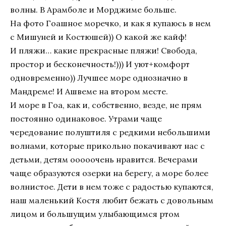
волны. В Арамболе и Морджиме больше.
На фото Гоашное моречко, и как я купаюсь в нем
с Мишуней и Костюшей)) О какой же кайф!
И пляжи… какие прекрасные пляжи! Свобода,
простор и бесконечность!))) И уют+комфорт
одновременно)) Лучшее море однозначно в
Мандреме! И Ашвеме на втором месте.
И море в Гоа, как и, собственно, везде, не прям
постоянно одинаковое. Утрами чаще
чередование полуштиля с редкими небольшими
волнами, которые прикольно покачивают нас с
детьми, детям ооооочень нравится. Вечерами
чаще образуются озерки на берегу, а море более
волнистое. Дети в нем тоже с радостью купаются,
наш маленький Костя любит бежать с довольным
лицом и большущим улыбающимся ртом