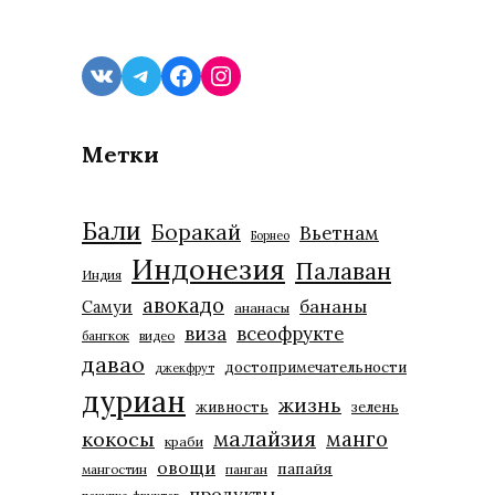
VK
Telegram
Facebook
Instagram
Метки
Бали
Боракай
Вьетнам
Борнео
Индонезия
Палаван
Индия
авокадо
бананы
Самуи
ананасы
виза
всеофрукте
бангкок
видео
давао
достопримечательности
джекфрут
дуриан
жизнь
живность
зелень
малайзия
манго
кокосы
краби
овощи
папайя
мангостин
панган
продукты