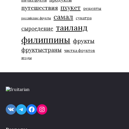
покупка фруктов
пхукет
путешествия
рецепты
самал
суматра
российские фрукты
таиланд
сыроедение
филиппины
фрукты
фруктыстраны
чистка фруктов
ягоды
VK
Telegram
Facebook
Instagram