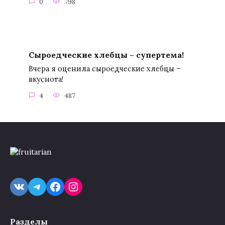
0
798
Сыроедческие хлебцы – супертема!
Вчера я оценила сыроедческие хлебцы –
вкуснота!
4
487
VK
Telegram
Facebook
Instagram
Разделы