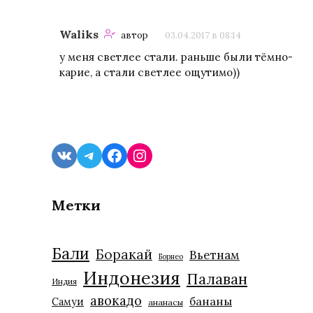
Waliks
автор
03.04.2017 в 08:14
у меня светлее стали. раньше были тёмно-
карие, а стали светлее ощутимо))
VK
Telegram
Facebook
Instagram
Метки
Бали
Боракай
Вьетнам
Борнео
Индонезия
Палаван
Индия
авокадо
бананы
Самуи
ананасы