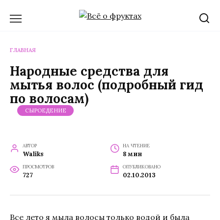
Перейти
к
содержанию
ГЛАВНАЯ
Народные средства для
мытья волос (подробный гид
по волосам)
СЫРОЕДЕНИЕ
АВТОР
НА ЧТЕНИЕ
Waliks
8 мин
ПРОСМОТРОВ
ОПУБЛИКОВАНО
727
02.10.2013
Все лето я мыла волосы только водой и была