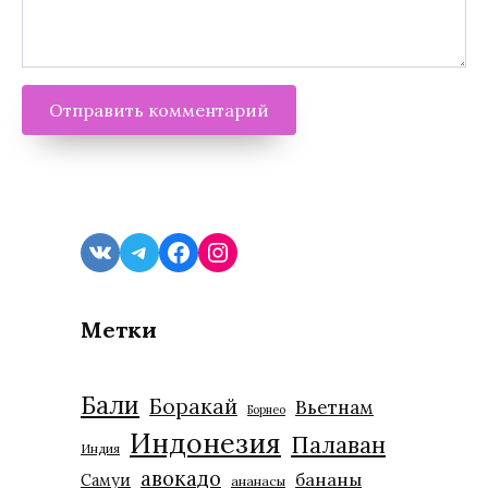
VK
Telegram
Facebook
Instagram
Метки
Бали
Боракай
Вьетнам
Борнео
Индонезия
Палаван
Индия
авокадо
бананы
Самуи
ананасы