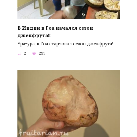
В Индии в Гоа начался сезон
джекфрута!!
Ура-ура, в Гоа стартовал сезон джекфрута!
2
291