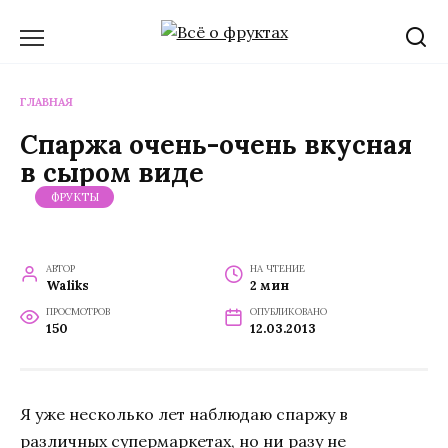
Перейти
к
содержанию
ГЛАВНАЯ
Спаржа очень-очень вкусная
в сыром виде
ФРУКТЫ
АВТОР
НА ЧТЕНИЕ
Waliks
2 мин
ПРОСМОТРОВ
ОПУБЛИКОВАНО
150
12.03.2013
Я уже несколько лет наблюдаю спаржу в
различных супермаркетах, но ни разу не