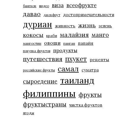
виза
всеофрукте
бангкок
видео
давао
достопримечательности
джекфрут
дуриан
жизнь
живность
зелень
малайзия
манго
кокосы
краби
овощи
папайя
мангостин
панган
продукты
покупка фруктов
пхукет
путешествия
рецепты
самал
суматра
российские фрукты
таиланд
сыроедение
филиппины
фрукты
фруктыстраны
чистка фруктов
ягоды