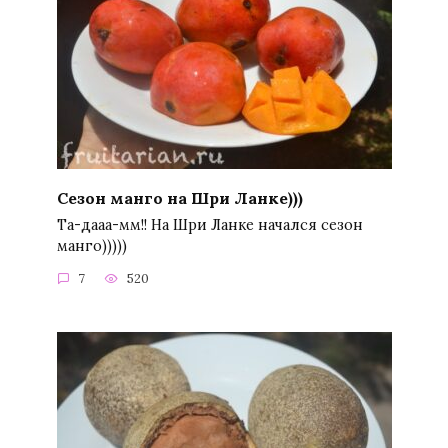
Сезон манго на Шри Ланке)))
Та-дааа-мм!! На Шри Ланке начался сезон
манго)))))
7
520