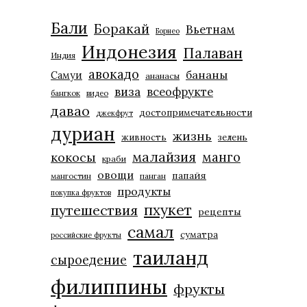
Бали
Боракай
Вьетнам
Борнео
Индонезия
Палаван
Индия
авокадо
бананы
Самуи
ананасы
виза
всеофрукте
бангкок
видео
давао
достопримечательности
джекфрут
дуриан
жизнь
живность
зелень
малайзия
манго
кокосы
краби
овощи
папайя
мангостин
панган
продукты
покупка фруктов
пхукет
путешествия
рецепты
самал
суматра
российские фрукты
таиланд
сыроедение
филиппины
фрукты