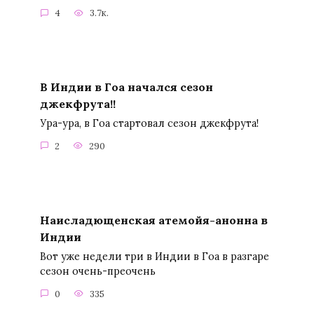
4
3.7к.
В Индии в Гоа начался сезон
джекфрута!!
Ура-ура, в Гоа стартовал сезон джекфрута!
2
290
Наисладющенская атемойя-анонна в
Индии
Вот уже недели три в Индии в Гоа в разгаре
сезон очень-преочень
0
335