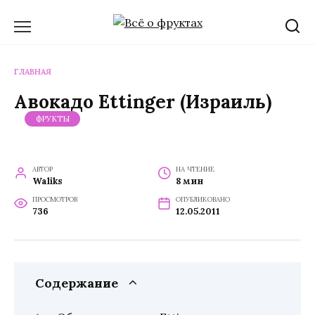
Перейти
к
содержанию
ГЛАВНАЯ
Авокадо Ettinger (Израиль)
ФРУКТЫ
АВТОР
НА ЧТЕНИЕ
Waliks
8 мин
ПРОСМОТРОВ
ОПУБЛИКОВАНО
736
12.05.2011
Содержание