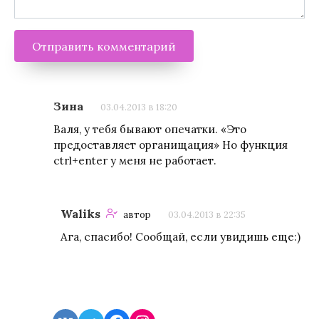
Зина
03.04.2013 в 18:20
Валя, у тебя бывают опечатки. «Это
предоставляет органищация» Но функция
ctrl+enter у меня не работает.
Waliks
автор
03.04.2013 в 22:35
Ага, спасибо! Сообщай, если увидишь еще:)