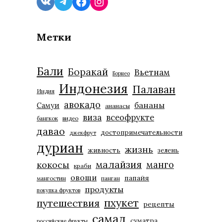
VK
Telegram
Facebook
Instagram
Метки
Бали
Боракай
Вьетнам
Борнео
Индонезия
Палаван
Индия
авокадо
бананы
Самуи
ананасы
виза
всеофрукте
бангкок
видео
давао
достопримечательности
джекфрут
дуриан
жизнь
живность
зелень
малайзия
манго
кокосы
краби
овощи
папайя
мангостин
панган
продукты
покупка фруктов
пхукет
путешествия
рецепты
самал
суматра
российские фрукты