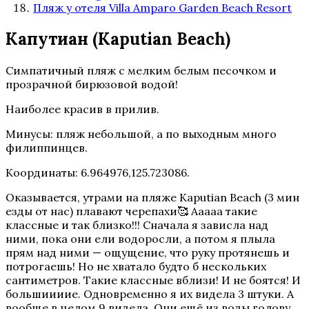
Пляж у отеля Villa Amparo Garden Beach Resort
Капутиан (Kaputian Beach)
Симпатичный пляж с мелким белым песочком и
прозрачной бирюзовой водой!
Наиболее красив в прилив.
Минусы: пляж небольшой, а по выходным много
филиппинцев.
Координаты: 6.964976,125.723086.
Оказывается, утрами на пляже Kaputian Beach (3 мин
езды от нас) плавают черепахи🥰 Ааааа такие
классные и так близко!!! Сначала я зависла над
ними, пока они ели водоросли, а потом я плыла
прям над ними — ощущение, что руку протянешь и
потрогаешь! Но не хватало будто б нескольких
сантиметров. Такие классные вблизи! И не боятся! И
большиииие. Одновременно я их видела 3 штуки. А
вообще в целом 9 видела. Они ещё из воды голову