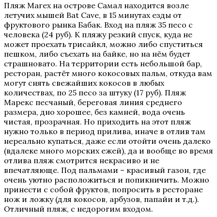
Пляж Marex на острове Самал находится возле
летучих мышей Bat Cave, в 15 минутах езды от
фруктового рынка Бабак. Вход на пляж 35 песо с
человека (24 руб). К пляжу резкий спуск, куда не
может проехать трисайкл, можно либо спуститься
пешком, либо съехать на байке, но на нём будет
страшновато. На территории есть небольшой бар,
ресторан, растёт много кокосовых пальм, откуда вам
могут снять свежайших кокосов в любых
количествах, по 25 песо за штуку (17 руб). Пляж
Марекс песчаный, береговая линия среднего
размера, дно хорошее, без камней, вода очень
чистая, прозрачная. Но приходить на этот пляж
нужно только в период прилива, иначе в отлив там
нереально купаться, даже если отойти очень далеко
(вдалеке много морских ежей), да и вообще во время
отлива пляж смотрится некрасиво и не
впечатляюще. Под пальмами – красивый газон, где
очень уютно расположиться и попикничить. Можно
принести с собой фруктов, попросить в ресторане
нож и ложку (для кокосов, арбузов, папайи и т.д.).
Отличный пляж, с недорогим входом.