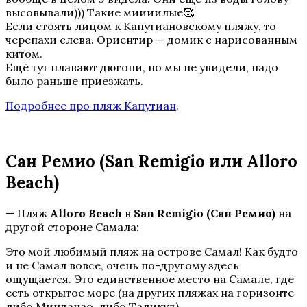
высовывали))) Такие миииилые🥰
Если стоять лицом к Капутиановскому пляжу, то
черепахи слева. Ориентир — домик с нарисованным
китом.
Ещё тут плавают дюгони, но мы не увидели, надо
было раньше приезжать.
Подробнее про пляж Капутиан
.
Сан Ремио (San Remigio или Alloro
Beach)
— Пляж
Alloro Beach
в
San Remigio (Сан Ремио)
на
другой стороне Самала:
Это мой любимый пляж на острове Самал! Как будто
и не Самал вовсе, очень по-другому здесь
ощущается. Это единственное место на Самале, где
есть открытое море (на других пляжах на горизонте
либо Минданао, либо Таликуд).