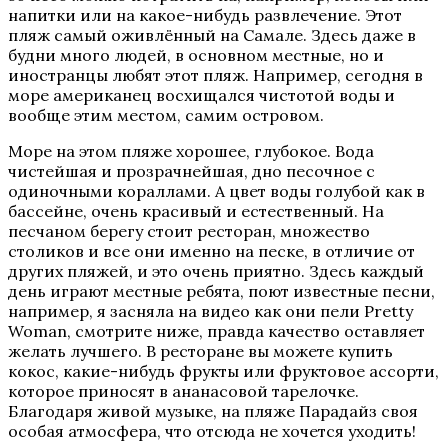
напитки или на какое-нибудь развлечение. Этот
пляж самый оживлённый на Самале. Здесь даже в
будни много людей, в основном местные, но и
иностранцы любят этот пляж. Например, сегодня в
море американец восхищался чистотой воды и
вообще этим местом, самим островом.
Море на этом пляже хорошее, глубокое. Вода
чистейшая и прозрачнейшая, дно песочное с
одиночными кораллами. А цвет воды голубой как в
бассейне, очень красивый и естественный. На
песчаном берегу стоит ресторан, множество
столиков и все они именно на песке, в отличие от
других пляжей, и это очень приятно. Здесь каждый
день играют местные ребята, поют известные песни,
например, я засняла на видео как они пели Pretty
Woman, смотрите ниже, правда качество оставляет
желать лучшего. В ресторане вы можете купить
кокос, какие-нибудь фрукты или фруктовое ассорти,
которое приносят в ананасовой тарелочке.
Благодаря живой музыке, на пляже Парадайз своя
особая атмосфера, что отсюда не хочется уходить!