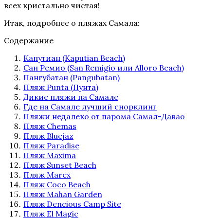
всех кристально чистая!
Итак, подробнее о пляжах Самала:
Содержание
Капутиан (Kaputian Beach)
Сан Ремио (San Remigio или Alloro Beach)
Пангубатан (Pangubatan)
Пляж Punta (Пунта)
Дикие пляжи на Самале
Где на Самале лучший снорклинг
Пляжи недалеко от парома Самал-Давао
Пляж Chemas
Пляж Bluejaz
Пляж Paradise
Пляж Maxima
Пляж Sunset Beach
Пляж Marex
Пляж Coco Beach
Пляж Mahan Garden
Пляж Dencious Camp Site
Пляж El Magic