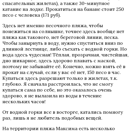
спасательных жилетах), а также 30-минутное
катание на лодке. Прокатиться на банане стоит 250
песо с человека (171 руб).
Здесь нет именно песочного пляжа, чтобы
понежиться на солнышке, точнее здесь вообще нет
пляжа как такового, нет береговой линии, песка.
Чтобы занырнуть в воду, нужно спуститься вниз по
длинной лестнице, либо съехать с водной горки. Но
вода здесь чудесная! Тёплая, прозрачная, чистейшая,
дно шикарное, здесь здорово плавать с маской,
поэтому не забывайте её. Конечно, можно взять её в
прокат на случай, если у вас её нет, 150 песо в час.
Купаться здесь разрешают только в жилетах, т.к.
глубоко. Я сначала расстроилась, что не смогу
купаться сама по себе, но это оказалось очень
здорово, я не вылазила из воды в течение
нескольких часов!
От водной горки все в восторге, катались помногу
раз, лишь я не любитель подобных вещей.
На территории пляжа Максима есть несколько