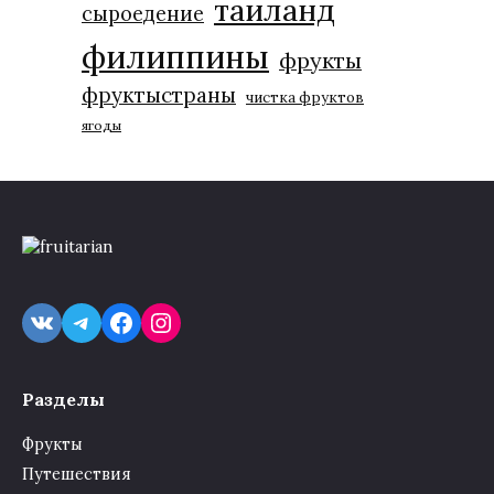
таиланд
сыроедение
филиппины
фрукты
фруктыстраны
чистка фруктов
ягоды
VK
Telegram
Facebook
Instagram
Разделы
Фрукты
Путешествия