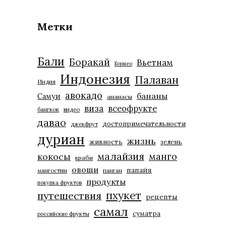
Метки
Бали
Боракай
Вьетнам
Борнео
Индонезия
Палаван
Индия
авокадо
бананы
Самуи
ананасы
виза
всеофрукте
бангкок
видео
давао
достопримечательности
джекфрут
дуриан
жизнь
живность
зелень
малайзия
манго
кокосы
краби
овощи
папайя
мангостин
панган
продукты
покупка фруктов
пхукет
путешествия
рецепты
самал
суматра
российские фрукты