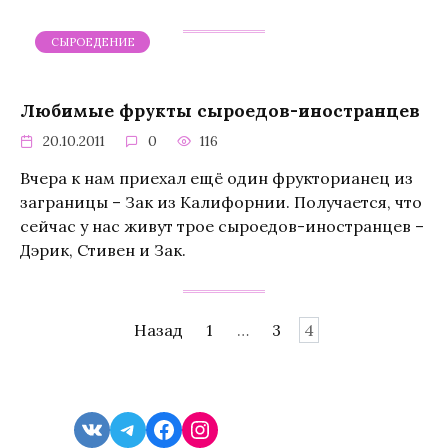
СЫРОЕДЕНИЕ
Любимые фрукты сыроедов-иностранцев
20.10.2011
0
116
Вчера к нам приехал ещё один фрукторианец из
заграницы – Зак из Калифорнии. Получается, что
сейчас у нас живут трое сыроедов-иностранцев –
Дэрик, Стивен и Зак.
Навигация
Назад
1
…
3
4
по
записям
VK
Telegram
Facebook
Instagram