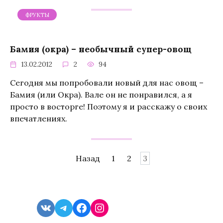
ФРУКТЫ
Бамия (окра) – необычный супер-овощ
13.02.2012
2
94
Сегодня мы попробовали новый для нас овощ –
Бамия (или Окра). Вале он не понравился, а я
просто в восторге! Поэтому я и расскажу о своих
впечатлениях.
Навигация
Назад
1
2
3
по
записям
VK
Telegram
Facebook
Instagram