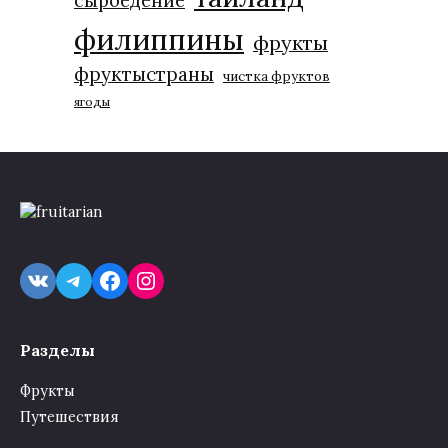
сыроедение
филиппины
фрукты
фруктыстраны
чистка фруктов
ягоды
VK
Telegram
Facebook
Instagram
Разделы
Фрукты
Путешествия