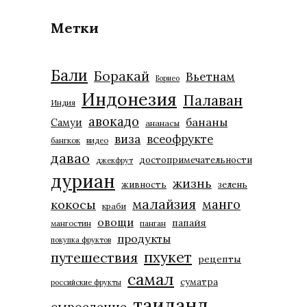
Метки
Бали
Боракай
Вьетнам
Борнео
Индонезия
Палаван
Индия
авокадо
бананы
Самуи
ананасы
виза
всеофрукте
бангкок
видео
давао
достопримечательности
джекфрут
дуриан
жизнь
живность
зелень
малайзия
манго
кокосы
краби
овощи
папайя
мангостин
панган
продукты
покупка фруктов
пхукет
путешествия
рецепты
самал
суматра
российские фрукты
таиланд