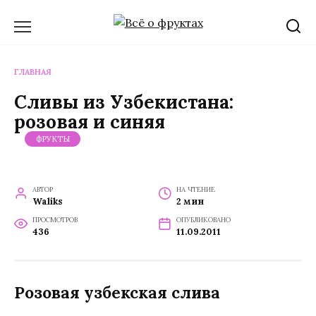
Перейти
к
содержанию
ГЛАВНАЯ
Сливы из Узбекистана:
розовая и синяя
ФРУКТЫ
АВТОР
НА ЧТЕНИЕ
Waliks
2 мин
ПРОСМОТРОВ
ОПУБЛИКОВАНО
436
11.09.2011
Розовая узбекская слива