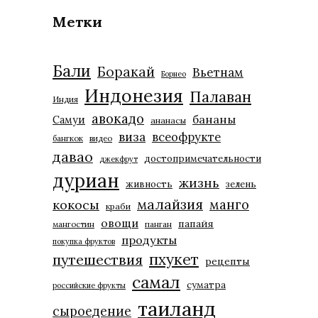
Метки
Бали
Боракай
Вьетнам
Борнео
Индонезия
Палаван
Индия
авокадо
бананы
Самуи
ананасы
виза
всеофрукте
бангкок
видео
давао
достопримечательности
джекфрут
дуриан
жизнь
живность
зелень
малайзия
манго
кокосы
краби
овощи
папайя
мангостин
панган
продукты
покупка фруктов
пхукет
путешествия
рецепты
самал
суматра
российские фрукты
таиланд
сыроедение