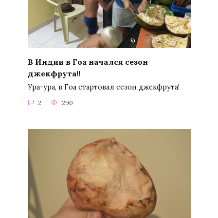
В Индии в Гоа начался сезон
джекфрута!!
Ура-ура, в Гоа стартовал сезон джекфрута!
2
290