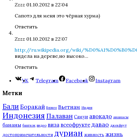
Zzzz
01.10.2012 в 22:04
Сапотэ для меня это чёрная хурма)
Ответить
Zzzz
01.10.2012 в 22:07
http://ru.wikipedia.org/wiki/%D0%A1%D0%
видела на дереве,но высоко…
Ответить
VK
Telegram
Facebook
Instagram
Метки
Бали
Боракай
Вьетнам
Индия
Борнео
Индонезия
Палаван
авокадо
Самуи
ананасы
давао
виза
всеофрукте
бананы
бангкок
видео
джекфрут
дуриан
жизнь
достопримечательности
живность