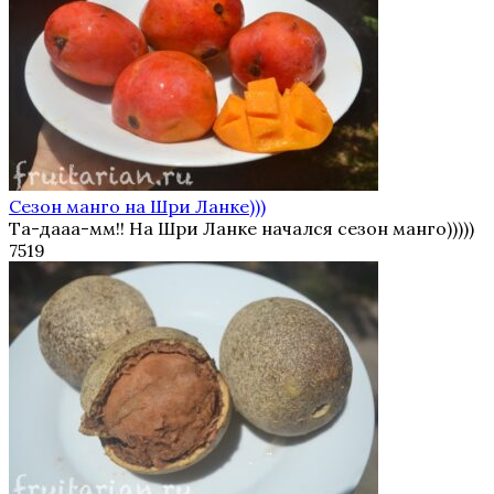
Сезон манго на Шри Ланке)))
Та-дааа-мм!! На Шри Ланке начался сезон манго)))))
7
519