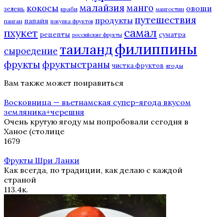
малайзия
манго
кокосы
овощи
зелень
краби
мангостин
путешествия
продукты
папайя
панган
покупка фруктов
самал
пхукет
рецепты
суматра
российские фрукты
филиппины
таиланд
сыроедение
фрукты
фруктыстраны
чистка фруктов
ягоды
Вам также может понравиться
Восковница — вьетнамская супер-ягода вкусом
земляника+черешня
Очень крутую ягоду мы попробовали сегодня в
Ханое (столице
1
679
Фрукты Шри Ланки
Как всегда, по традиции, как делаю с каждой
страной
11
3.4к.