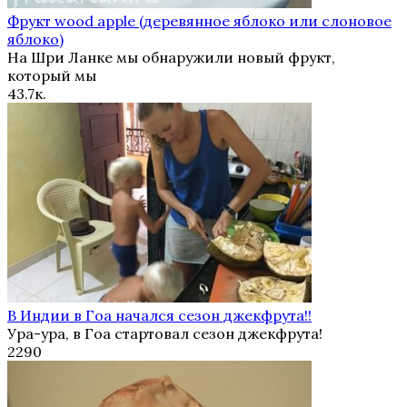
Фрукт wood apple (деревянное яблоко или слоновое
яблоко)
На Шри Ланке мы обнаружили новый фрукт,
который мы
4
3.7к.
В Индии в Гоа начался сезон джекфрута!!
Ура-ура, в Гоа стартовал сезон джекфрута!
2
290