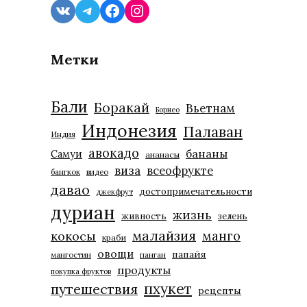
VK
Telegram
Facebook
Instagram
Метки
Бали
Боракай
Вьетнам
Борнео
Индонезия
Палаван
Индия
авокадо
бананы
Самуи
ананасы
виза
всеофрукте
бангкок
видео
давао
достопримечательности
джекфрут
дуриан
жизнь
живность
зелень
малайзия
манго
кокосы
краби
овощи
папайя
мангостин
панган
продукты
покупка фруктов
пхукет
путешествия
рецепты