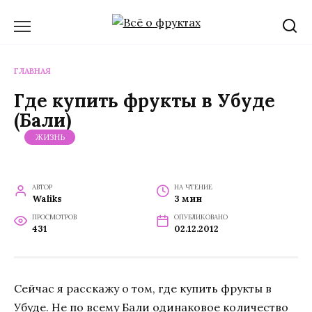
Перейти
к
содержанию
ГЛАВНАЯ
Где купить фрукты в Убуде
(Бали)
ЖИЗНЬ
АВТОР
НА ЧТЕНИЕ
Waliks
3 мин
ПРОСМОТРОВ
ОПУБЛИКОВАНО
431
02.12.2012
Сейчас я расскажу о том, где купить фрукты в
Убуде. Не по всему Бали одинаковое количество