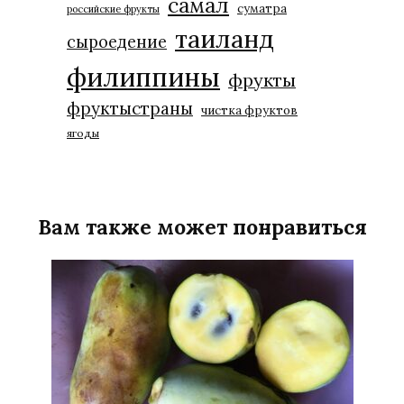
самал
суматра
российские фрукты
таиланд
сыроедение
филиппины
фрукты
фруктыстраны
чистка фруктов
ягоды
Вам также может понравиться