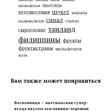
продукты
покупка фруктов
пхукет
путешествия
рецепты
самал
суматра
российские фрукты
таиланд
сыроедение
филиппины
фрукты
фруктыстраны
чистка фруктов
ягоды
Вам также может понравиться
Восковница — вьетнамская супер-
ягода вкусом земляника+черешня