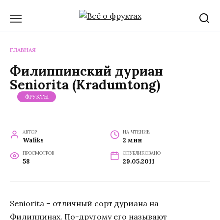
Перейти
к
содержанию
ГЛАВНАЯ
Филиппинский дуриан
Seniorita (Kradumtong)
ФРУКТЫ
АВТОР
НА ЧТЕНИЕ
Waliks
2 мин
ПРОСМОТРОВ
ОПУБЛИКОВАНО
58
29.05.2011
Seniorita – отличный сорт дуриана на
Филиппинах. По-другому его называют