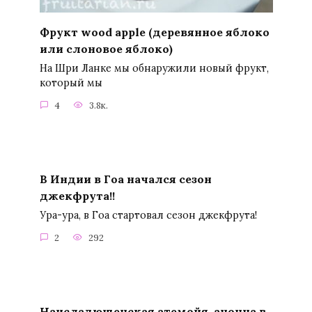
Фрукт wood apple (деревянное яблоко
или слоновое яблоко)
На Шри Ланке мы обнаружили новый фрукт,
который мы
4
3.8к.
В Индии в Гоа начался сезон
джекфрута!!
Ура-ура, в Гоа стартовал сезон джекфрута!
2
292
Наисладющенская атемойя-анонна в