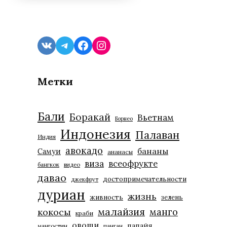
VK
Telegram
Facebook
Instagram
Метки
Бали
Боракай
Вьетнам
Борнео
Индонезия
Палаван
Индия
авокадо
бананы
Самуи
ананасы
виза
всеофрукте
бангкок
видео
давао
достопримечательности
джекфрут
дуриан
жизнь
живность
зелень
малайзия
манго
кокосы
краби
овощи
папайя
мангостин
панган