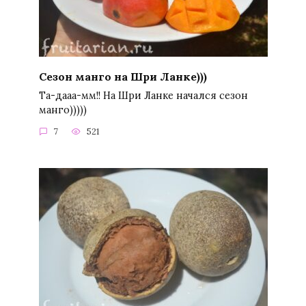
Сезон манго на Шри Ланке)))
Та-дааа-мм!! На Шри Ланке начался сезон
манго)))))
7
521