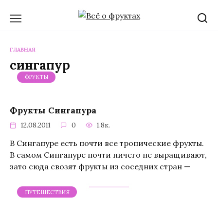
Перейти
к
содержанию
ГЛАВНАЯ
сингапур
ФРУКТЫ
Фрукты Сингапура
12.08.2011
0
1.8к.
В Сингапуре есть почти все тропические фрукты.
В самом Сингапуре почти ничего не выращивают,
зато сюда свозят фрукты из соседних стран —
ПУТЕШЕСТВИЯ