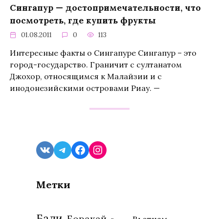
Сингапур — достопримечательности, что
посмотреть, где купить фрукты
01.08.2011
0
113
Интересные факты о Сингапуре Сингапур – это
город-государство. Граничит с султанатом
Джохор, относящимся к Малайзии и с
инодонезийскими островами Риау. —
VK
Telegram
Facebook
Instagram
Метки
Бали
Боракай