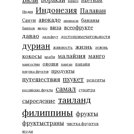
Вьетнам
Борнео
Индонезия
Палаван
Индия
авокадо
бананы
Самуи
ананасы
виза
всеофрукте
бангкок
видео
давао
достопримечательности
джекфрут
дуриан
жизнь
живность
зелень
малайзия
манго
кокосы
краби
овощи
папайя
мангостин
панган
продукты
покупка фруктов
пхукет
путешествия
рецепты
самал
суматра
российские фрукты
таиланд
сыроедение
филиппины
фрукты
фруктыстраны
чистка фруктов
ягоды