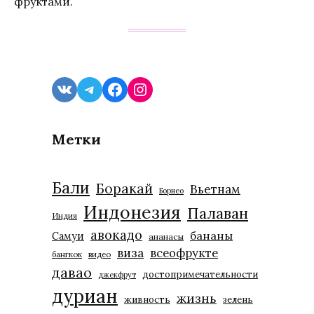
фруктами.
VK
Telegram
Facebook
Instagram
Метки
Бали
Боракай
Вьетнам
Борнео
Индонезия
Палаван
Индия
авокадо
бананы
Самуи
ананасы
виза
всеофрукте
бангкок
видео
давао
достопримечательности
джекфрут
дуриан
жизнь
живность
зелень