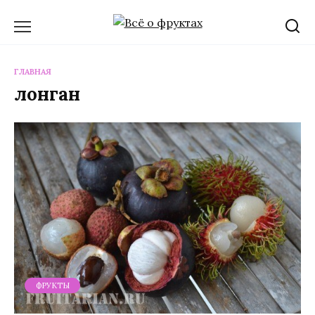
Перейти
к
содержанию
ГЛАВНАЯ
лонган
ФРУКТЫ