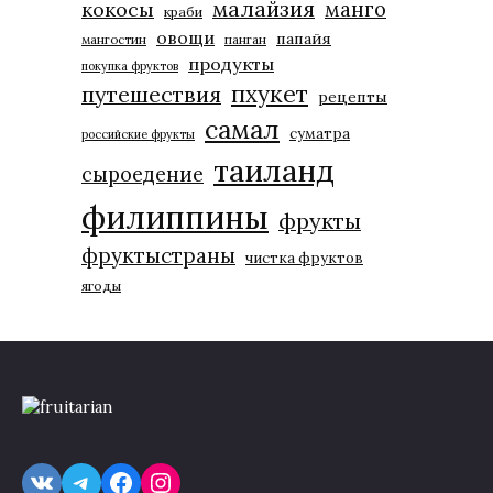
малайзия
манго
кокосы
краби
овощи
папайя
мангостин
панган
продукты
покупка фруктов
пхукет
путешествия
рецепты
самал
суматра
российские фрукты
таиланд
сыроедение
филиппины
фрукты
фруктыстраны
чистка фруктов
ягоды
VK
Telegram
Facebook
Instagram