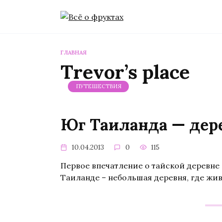
Перейти
к
содержанию
ГЛАВНАЯ
Trevor’s place
ПУТЕШЕСТВИЯ
Юг Таиланда — дере
10.04.2013
0
115
Первое впечатление о тайской деревне 
Таиланде – небольшая деревня, где жив