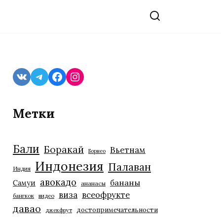
VK
Telegram
Facebook
Instagram
Метки
Бали
Боракай
Вьетнам
Борнео
Индонезия
Палаван
Индия
авокадо
бананы
Самуи
ананасы
виза
всеофрукте
бангкок
видео
давао
достопримечательности
джекфрут