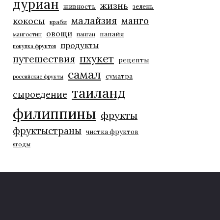
дуриан
жизнь
живность
зелень
малайзия
манго
кокосы
краби
овощи
папайя
мангостин
панган
продукты
покупка фруктов
пхукет
путешествия
рецепты
самал
суматра
российские фрукты
таиланд
сыроедение
филиппины
фрукты
фруктыстраны
чистка фруктов
ягоды