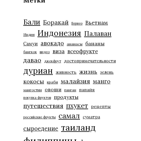
Метки
Бали
Боракай
Вьетнам
Борнео
Индонезия
Палаван
Индия
авокадо
бананы
Самуи
ананасы
виза
всеофрукте
бангкок
видео
давао
достопримечательности
джекфрут
дуриан
жизнь
живность
зелень
малайзия
манго
кокосы
краби
овощи
папайя
мангостин
панган
продукты
покупка фруктов
пхукет
путешествия
рецепты
самал
суматра
российские фрукты
таиланд
сыроедение
филиппины