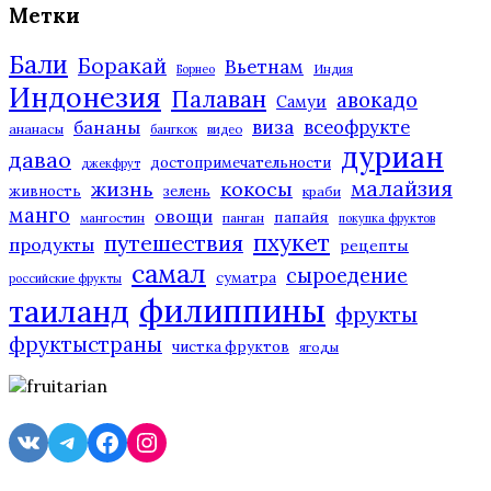
Метки
Бали
Боракай
Вьетнам
Индия
Борнео
Индонезия
Палаван
авокадо
Самуи
виза
всеофрукте
бананы
ананасы
бангкок
видео
дуриан
давао
достопримечательности
джекфрут
малайзия
жизнь
кокосы
живность
зелень
краби
манго
овощи
папайя
мангостин
панган
покупка фруктов
пхукет
путешествия
продукты
рецепты
самал
сыроедение
суматра
российские фрукты
филиппины
таиланд
фрукты
фруктыстраны
чистка фруктов
ягоды
VK
Telegram
Facebook
Instagram