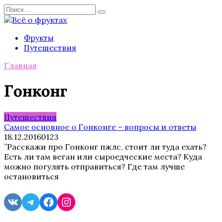
Перейти
Search
к
for:
содержанию
Фрукты
Путешествия
Главная
Гонконг
Путешествия
Самое основное о Гонконге – вопросы и ответы
18.12.2016
0
123
”Расскажи про Гонконг пжлс, стоит ли туда ехать?
Есть ли там веган или сыроедческие места? Куда
можно погулять отправиться? Где там лучше
остановиться
VK
Telegram
Facebook
Instagram