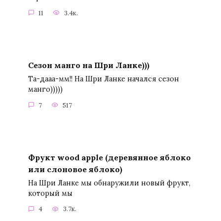
11
3.4к.
Сезон манго на Шри Ланке)))
Та-дааа-мм!! На Шри Ланке начался сезон
манго)))))
7
517
Фрукт wood apple (деревянное яблоко
или слоновое яблоко)
На Шри Ланке мы обнаружили новый фрукт,
который мы
4
3.7к.