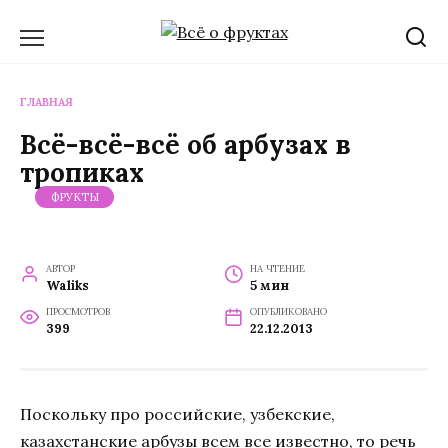
Перейти
к
содержанию
ГЛАВНАЯ
Всё-всё-всё об арбузах в
тропиках
ФРУКТЫ
АВТОР
НА ЧТЕНИЕ
Waliks
5 мин
ПРОСМОТРОВ
ОПУБЛИКОВАНО
399
22.12.2013
Поскольку про российские, узбекские,
казахстанские арбузы всем все известно, то речь