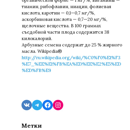
органической форме — 1 мг/%; витамины —
тиамин, рибофлавин, ниацин, фолиевая
кислота, каротин — 0,1—0,7 мг/%,
аскорбиновая кислота — 0,7—20 мг/%,
щелочные вещества. В 100 граммах
съедобной части плода содержится 38
килокалорий.
Арбузные семена содержат до 25 % жирного
масла. Wikipedia®
http://ru.wikipedia.org/wiki/%C0%F0%E1%F3
%E7_%EE%E1%FB%EA%ED%EE%E2%E5%ED
%ED%FB%E9
VK
Telegram
Facebook
Instagram
Метки