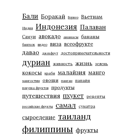
Бали
Боракай
Вьетнам
Борнео
Индонезия
Палаван
Индия
авокадо
бананы
Самуи
ананасы
виза
всеофрукте
бангкок
видео
давао
достопримечательности
джекфрут
дуриан
жизнь
живность
зелень
малайзия
манго
кокосы
краби
овощи
папайя
мангостин
панган
продукты
покупка фруктов
пхукет
путешествия
рецепты
самал
суматра
российские фрукты
таиланд
сыроедение
филиппины
фрукты