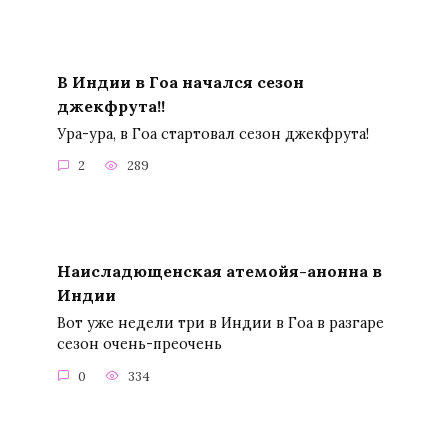
В Индии в Гоа начался сезон
джекфрута!!
Ура-ура, в Гоа стартовал сезон джекфрута!
2
289
Наисладющенская атемойя-анонна в
Индии
Вот уже недели три в Индии в Гоа в разгаре
сезон очень-преочень
0
334