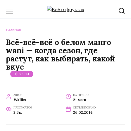
Перейти
к
содержанию
ГЛАВНАЯ
Всё-всё-всё о белом манго
wani — когда сезон, где
растут, как выбирать, какой
вкус
ФРУКТЫ
АВТОР
НА ЧТЕНИЕ
Waliks
21 мин
ПРОСМОТРОВ
ОПУБЛИКОВАНО
2.3к.
26.02.2014