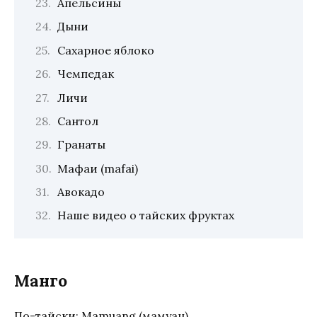
Апельсины
Дыни
Сахарное яблоко
Чемпедак
Личи
Сантол
Гранаты
Мафаи (mafai)
Авокадо
Наше видео о тайских фруктах
Манго
По-тайски: Mamuang (мамуан).