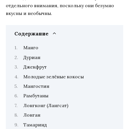
отдельного внимания, поскольку они безумно
вкусны и необычны.
Содержание
Манго
Дуриан
Джекфрут
Молодые зелёные кокосы
Мангостин
Рамбутаны
Лонгконг (Лангсат)
Лонган
Тамаринд