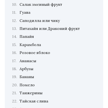
Салак змеиный фрукт
Гуава
Саподилла или чику
Питахайя или Драконий фрукт
Папайя
Карамбола
Розовое яблоко
Ананасы
Арбузы
Бананы
Помело
Танжерины
Тайская слива