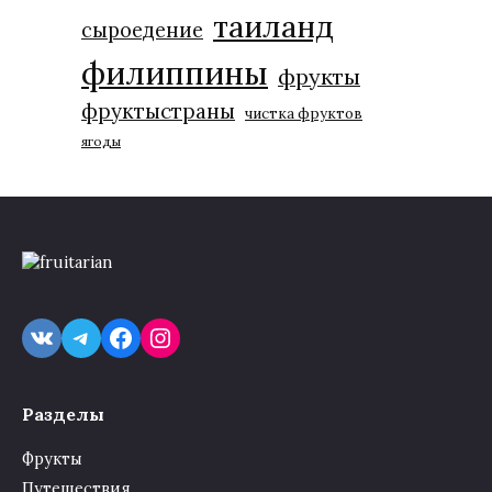
таиланд
сыроедение
филиппины
фрукты
фруктыстраны
чистка фруктов
ягоды
VK
Telegram
Facebook
Instagram
Разделы
Фрукты
Путешествия