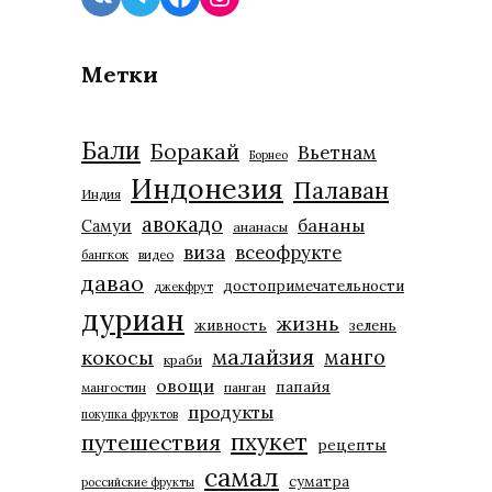
Метки
Бали
Боракай
Вьетнам
Борнео
Индонезия
Палаван
Индия
авокадо
бананы
Самуи
ананасы
виза
всеофрукте
бангкок
видео
давао
достопримечательности
джекфрут
дуриан
жизнь
живность
зелень
малайзия
манго
кокосы
краби
овощи
папайя
мангостин
панган
продукты
покупка фруктов
пхукет
путешествия
рецепты
самал
суматра
российские фрукты